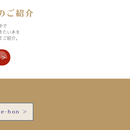
本のご紹介
中で
きたい本を
て
ご紹介。
e-hon ＞