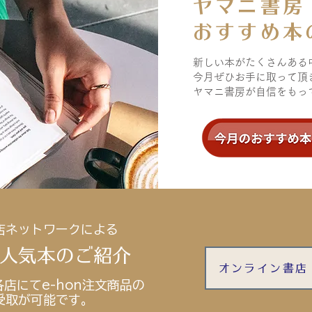
ヤマニ書房
​おすすめ
新しい本がたくさんある
今月ぜひお手に取って頂
ヤマニ書房が自信をもっ
店ネットワークによる
・人気本のご紹介
オンライン書店 
店にてe-hon注文商品の
受取が​可能です。