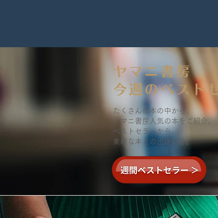
ヤマニ書房
​今週のベスト
たくさんの本の中から、
ヤマニ書房人気の本をご紹介。
ベストセラーから、
素敵な本との出逢いを。