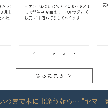
売
ＳＡラン
イオンいわき店にて７／１５～９／１５
８月末ま
まで開催中 今回はＫ－POPのグッズも
見本展示
販売 ご来店お待ちしております
ジにてカタ
見逃しな
1
2
3
さらに見る ＞
いわきで本に出逢うなら… "ヤマニ