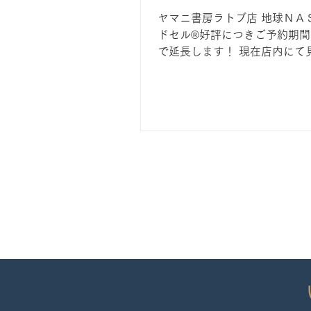
ヤマニ書房ラトブ店 地球ＮＡ
ドセル®好評につきご予約期間
で延長します！ 現在店内にて
中 ご予約特典も延長！！ レ
ログ配布中です この機会をお
く ご来店お待ちしております