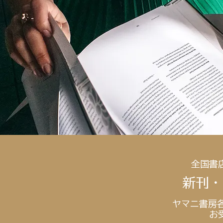
全国書
​新刊
ヤマニ書房各
お