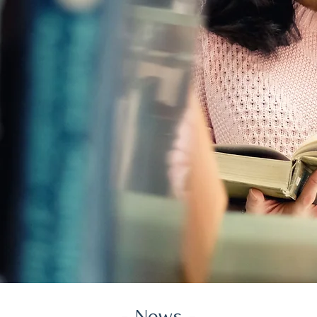
ふとした出逢い、
- News -